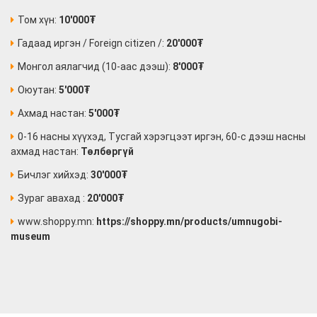
Том хүн:
10'000₮
Гадаад иргэн / Foreign citizen /:
20'000₮
Монгол аялагчид (10-аас дээш):
8'000₮
Оюутан:
5'000₮
Ахмад настан:
5'000₮
0-16 насны хүүхэд, Тусгай хэрэгцээт иргэн, 60-с дээш насны
ахмад настан:
Төлбөргүй
Бичлэг хийхэд:
30'000₮
Зураг авахад :
20'000₮
www.shoppy.mn:
https://shoppy.mn/products/umnugobi-
museum