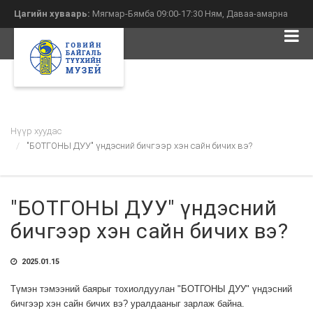
Цагийн хуваарь:
Мягмар-Бямба 09:00-17:30 Ням, Даваа-амарна
(10-р сарын 01-аас 4-р сарын 30)
Нүүр хуудас
"БОТГОНЫ ДУУ" үндэсний бичгээр хэн сайн бичих вэ?
"БОТГОНЫ ДУУ" үндэсний
бичгээр хэн сайн бичих вэ?
2025.01.15
Түмэн тэмээний баярыг тохиолдуулан "БОТГОНЫ ДУУ" үндэсний
бичгээр хэн сайн бичих вэ? уралдааныг зарлаж байна.