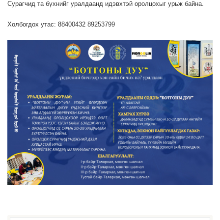
Сурагчид та бүхнийг уралдаанд идэвхтэй оролцохыг урьж байна.
Холбогдох утас: 88400432 89253799