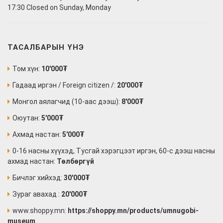
17:30 Closed on Sunday, Monday
ТАСАЛБАРЫН ҮНЭ
Том хүн:
10'000₮
Гадаад иргэн / Foreign citizen /:
20'000₮
Монгол аялагчид (10-аас дээш):
8'000₮
Оюутан:
5'000₮
Ахмад настан:
5'000₮
0-16 насны хүүхэд, Тусгай хэрэгцээт иргэн, 60-с дээш насны
ахмад настан:
Төлбөргүй
Бичлэг хийхэд:
30'000₮
Зураг авахад :
20'000₮
www.shoppy.mn:
https://shoppy.mn/products/umnugobi-
museum