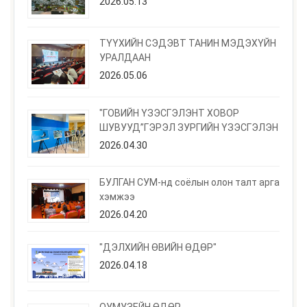
2026.05.13
ТҮҮХИЙН СЭДЭВТ ТАНИН МЭДЭХҮЙН
УРАЛДААН
2026.05.06
"ГОВИЙН ҮЗЭСГЭЛЭНТ ХОВОР
ШУВУУД”ГЭРЭЛ ЗУРГИЙН ҮЗЭСГЭЛЭН
2026.04.30
БУЛГАН СУМ-нд соёлын олон талт арга
хэмжээ
2026.04.20
"ДЭЛХИЙН ӨВИЙН ӨДӨР"
2026.04.18
ОУМУЗЕЙН ӨДӨР