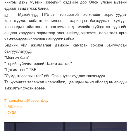
нийгэм дэхь музейн ирээдүй" сэдвийн дор Олон улсын музейн
өдрийг тэмдэглэж байна.
Музейнүүд НҮБ-ын тогтвортой хөгжлийн зорилгуудыг
хэрэгжүүлж соёлын солилцоо , харилцан баяжуулах, хүмүүс
хоорондын ойлголцлыг хөгжүүлэхэд музейн гүйцэтгэх үүргийг
онцлон харуулах зорилгоор олон нийтэд чиглэсэн олон талт арга
хэмжээнүүдийг зохион байгуулж байна.
Бидний үйл ажиллагааг дэмжиж хамтран зохион байгуулсан
байгууллагууд:
"Монгол банк"
"Төрийн үйлчилгээний Цахим хэлтэс"
"Цахим говь" ТББ
"Сумдын соёлын төв"-ийн Орон нутаг судлах танхимууд
Та бүхэндээ талархал илэрхийлж, цаашдын ажил үйлсэд нь өрнүүн
амжилтыг хүсэн ерөөе.
#InternationalMuseumDay
#IMD2025
#ICOM